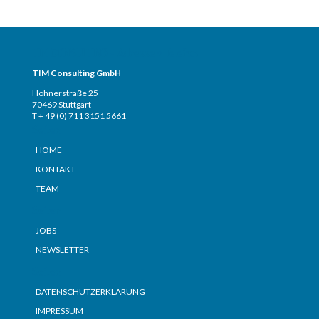
TIM CONSULTING – Adresse + Telefon
TIM Consulting GmbH
Hohnerstraße 25
70469 Stuttgart
T + 49 (0) 711 3151 5661
Seiten
HOME
KONTAKT
TEAM
Seiten
JOBS
NEWSLETTER
Seiten
DATENSCHUTZERKLÄRUNG
IMPRESSUM