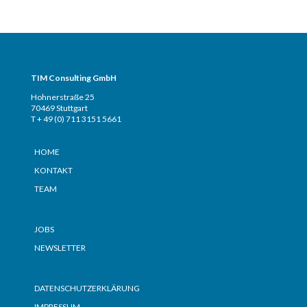
TIM CONSULTING – Adresse + Telefon
TIM Consulting GmbH
Hohnerstraße 25
70469 Stuttgart
T + 49 (0) 711 3151 5661
Seiten
HOME
KONTAKT
TEAM
Seiten
JOBS
NEWSLETTER
Seiten
DATENSCHUTZERKLÄRUNG
IMPRESSUM