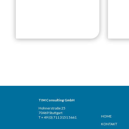
TIM Consulting GmbH
Seiten
Hohnerstraße 25
70469 Stuttgart
HOME
T + 49 (0) 711 3151 5661
KONTAKT