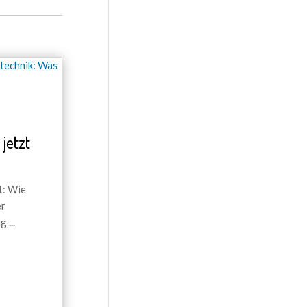
jetzt
t: Wie
er
ng
...