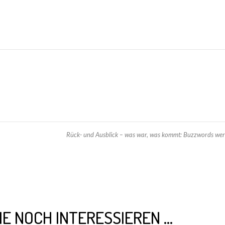
Rück- und Ausblick – was war, was kommt: Buzzwords wer
IE NOCH INTERESSIEREN …