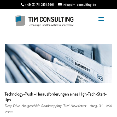
+ 49 (0) 711 3151 5661
info@tim-consulting.de
Technology-Push – Herausforderungen eines High-Tech-Start-
Ups
Deep Dive
,
Neugeschäft
,
Roadmapping
,
TIM-Newsletter – Ausg. 01 – Mai
2012