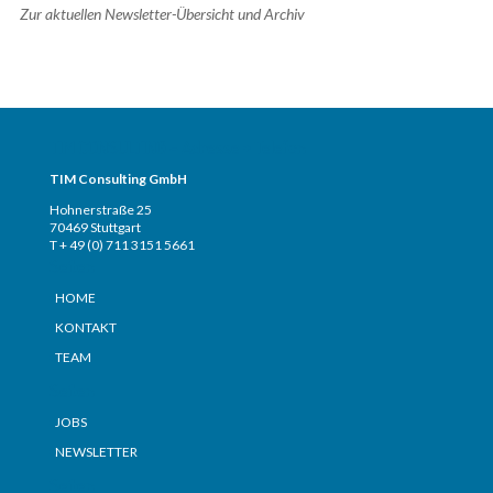
Zur aktuellen Newsletter-Übersicht und Archiv
TIM CONSULTING – Adresse + Telefon
TIM Consulting GmbH
Hohnerstraße 25
70469 Stuttgart
T + 49 (0) 711 3151 5661
Seiten
HOME
KONTAKT
TEAM
Seiten
JOBS
NEWSLETTER
Seiten