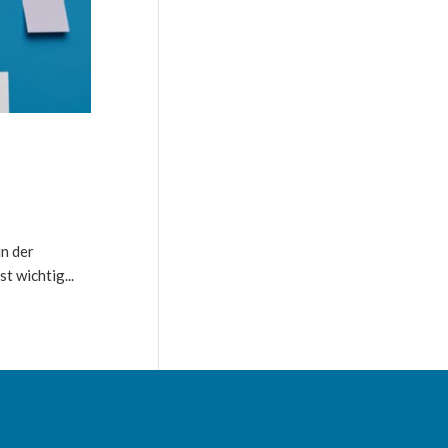
n der
t wichtig...