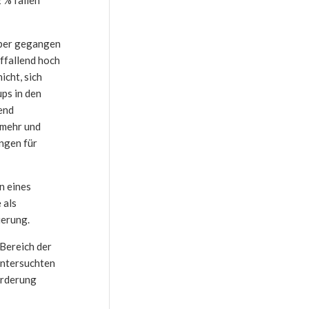
über gegangen
ffallend hoch
icht, sich
ups in den
end
 mehr und
ngen für
n eines
 als
ierung.
Bereich der
 untersuchten
örderung