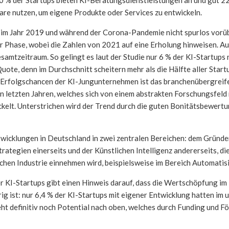
are nutzen, um eigene Produkte oder Services zu entwickeln.
ng im Jahr 2019 und während der Corona-Pandemie nicht spurlos vor
 Phase, wobei die Zahlen von 2021 auf eine Erholung hinweisen. Au
amtzeitraum. So gelingt es laut der Studie nur 6 % der KI-Startups n
uote, denn im Durchschnitt scheitern mehr als die Hälfte aller Start
en Erfolgschancen der KI-Jungunternehmen ist das branchenübergreif
n letzten Jahren, welches sich von einem abstrakten Forschungsfeld
ckelt. Unterstrichen wird der Trend durch die guten Bonitätsbewertu
twicklungen in Deutschland in zwei zentralen Bereichen: dem Gründe
ategien einerseits und der Künstlichen Intelligenz andererseits, die
chen Industrie einnehmen wird, beispielsweise im Bereich Automatis
 KI-Startups gibt einen Hinweis darauf, dass die Wertschöpfung im 
rig ist: nur 6,4 % der KI-Startups mit eigener Entwicklung hatten im
ht definitiv noch Potential nach oben, welches durch Funding und F