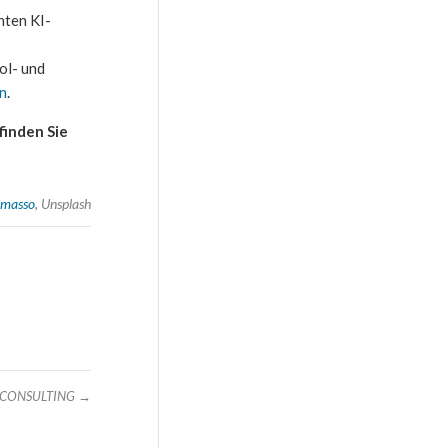
hten KI-
ol- und
n
.
finden Sie
omasso
, Unsplash
IM CONSULTING
→