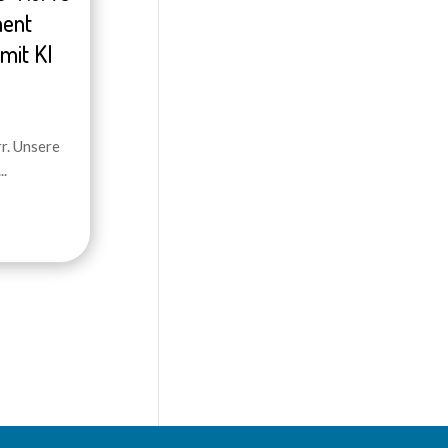
ment
mit KI
r. Unsere
..