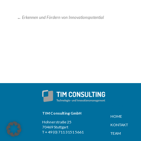
←
Erkennen und Fördern von Innovationspotential
Seiten
TIM Consulting GmbH
HOME
Hohnerstraße 25
KONTAKT
70469 Stuttgart
T + 49 (0) 711 3151 5661
TEAM