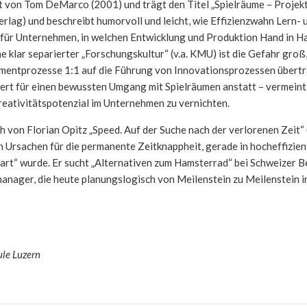
ist von Tom DeMarco (2001) und trägt den Titel „Spielräume – Proj
erlag) und beschreibt humorvoll und leicht, wie Effizienzwahn Lern- 
t für Unternehmen, in welchen Entwicklung und Produktion Hand in Ha
 klar separierter „Forschungskultur“ (v.a. KMU) ist die Gefahr groß
mentprozesse 1:1 auf die Führung von Innovationsprozessen übert
iert für einen bewussten Umgang mit Spielräumen anstatt – vermeintl
Kreativitätspotenzial im Unternehmen zu vernichten.
 von Florian Opitz „Speed. Auf der Suche nach der verlorenen Zeit“
en Ursachen für die permanente Zeitknappheit, gerade in hocheffizie
art“ wurde. Er sucht „Alternativen zum Hamsterrad“ bei Schweizer 
manager, die heute planungslogisch von Meilenstein zu Meilenstein 
le Luzern