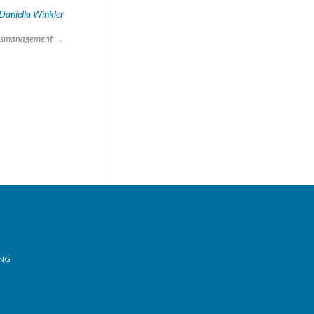
Daniella Winkler
onsmanagement
→
NG