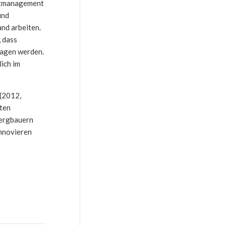
ektmanagement
und
nd arbeiten.
, dass
ragen werden.
ich im
 (2012,
nten
Bergbauern
innovieren