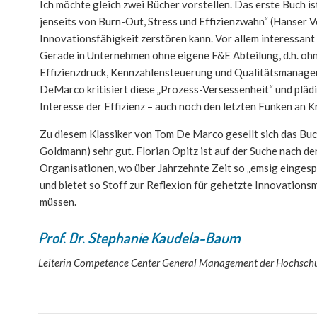
Ich möchte gleich zwei Bücher vorstellen. Das erste Buch 
jenseits von Burn-Out, Stress und Effizienzwahn“ (Hanser V
Innovationsfähigkeit zerstören kann. Vor allem interessan
Gerade in Unternehmen ohne eigene F&E Abteilung, d.h. ohne
Effizienzdruck, Kennzahlensteuerung und Qualitätsmanage
DeMarco kritisiert diese „Prozess-Versessenheit“ und pläd
Interesse der Effizienz – auch noch den letzten Funken an 
Zu diesem Klassiker von Tom De Marco gesellt sich das Buch
Goldmann) sehr gut. Florian Opitz ist auf der Suche nach d
Organisationen, wo über Jahrzehnte Zeit so „emsig eingesp
und bietet so Stoff zur Reflexion für gehetzte Innovations
müssen.
Prof. Dr. Stephanie Kaudela-Baum
Leiterin Competence Center General Management der Hochschu