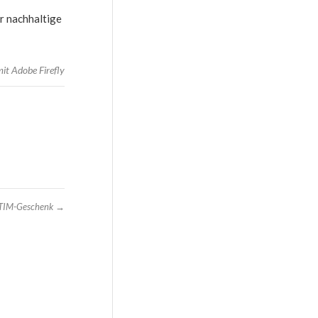
r nachhaltige
 mit Adobe Firefly
 TIM-Geschenk
→