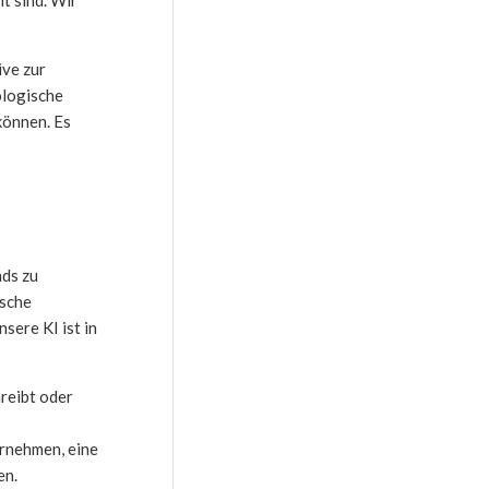
ive zur
ologische
können. Es
nds zu
ische
ere KI ist in
hreibt oder
rnehmen, eine
en.