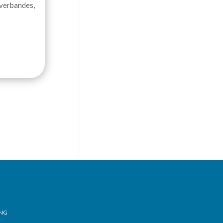
everbandes,
NG