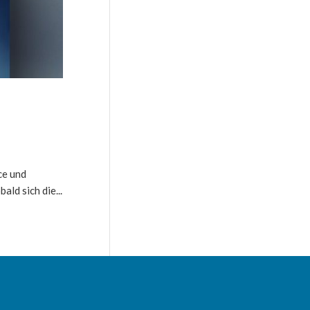
ce und
ld sich die...